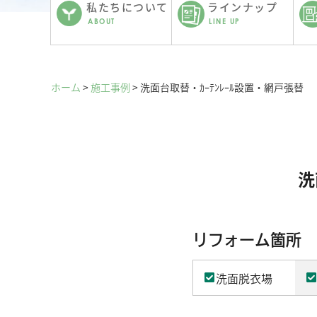
私たちについて
ラインナップ
ABOUT
LINE UP
ホーム
>
施工事例
>
洗面台取替・ｶｰﾃﾝﾚｰﾙ設置・網戸張替
洗
リフォーム箇所
洗面脱衣場