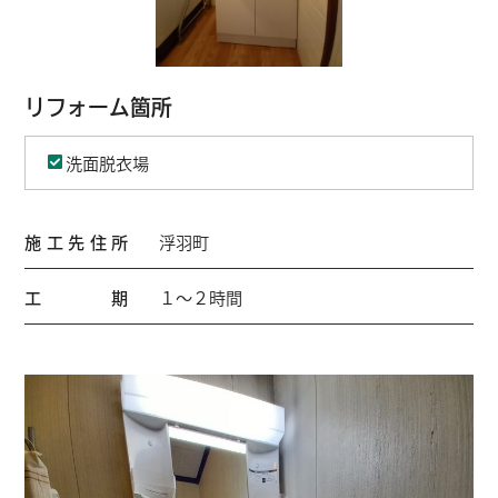
リフォーム箇所
洗面脱衣場
施工先住所
浮羽町
工期
１～２時間