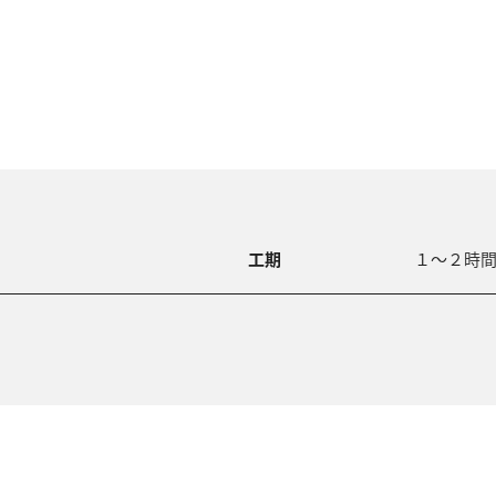
工期
１～２時