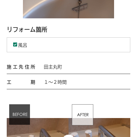
リフォーム箇所
風呂
施工先住所
田主丸町
工期
１～２時間