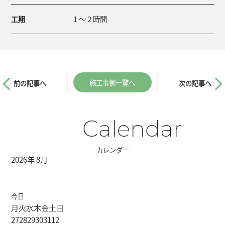
工期
１～２時間
施工事例一覧へ
前の記事へ
次の記事へ
Calendar
カレンダー
2026年 8月
今日
月
火
水
木
金
土
日
27
28
29
30
31
1
2