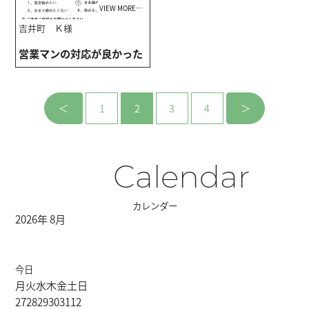
VIEW MORE…
吉井町 Ｋ様
営業マンの対応が良かった
＜
1
2
3
4
＞
Calendar
カレンダー
2026年 8月
今日
月
火
水
木
金
土
日
27
28
29
30
31
1
2