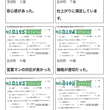
浮羽町 Ｉ様
吉井町 Ｔ様
安心感があった。
仕上がりに満足していま
す。
0195
0194
NO.
NO.
リフォーム
リフォーム
VIEW MORE…
VIEW MORE…
吉井町 Ｈ様
吉井町 Ｈ様
営業マンの対応が良かった
価格が適切だった。
0193
0192
NO.
NO.
リフォーム
リフォーム
VIEW MORE…
VIEW MORE…