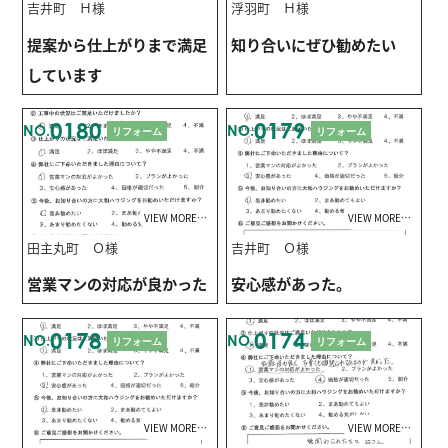
吉井町 Ｈ様
浮羽町 Ｈ様
提案から仕上がりまで満足
知り合いにぜひ勧めたい
しています
0180
0179
NO.
NO.
リフォーム
リフォーム
VIEW MORE…
VIEW MORE…
田主丸町 Ｏ様
吉井町 Ｏ様
営業マンの対応が良かった
安心感があった。
0178
0174
NO.
NO.
リフォーム
リフォーム
VIEW MORE…
VIEW MORE…