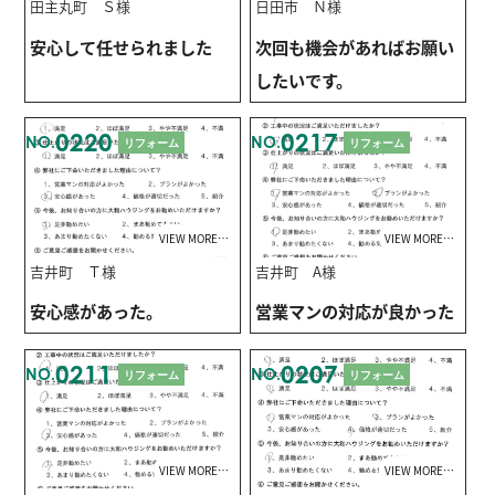
田主丸町 Ｓ様
日田市 Ｎ様
安心して任せられました
次回も機会があればお願い
したいです。
0220
0217
NO.
NO.
リフォーム
リフォーム
VIEW MORE…
VIEW MORE…
吉井町 Ｔ様
吉井町 A様
安心感があった。
営業マンの対応が良かった
0211
0207
NO.
NO.
リフォーム
リフォーム
VIEW MORE…
VIEW MORE…