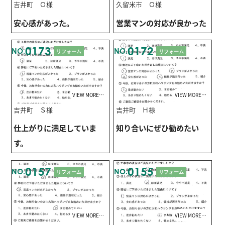
吉井町 Ｏ様
久留米市 Ｏ様
安心感があった。
営業マンの対応が良かった
0173
0172
NO.
NO.
リフォーム
リフォーム
VIEW MORE…
VIEW MORE…
吉井町 Ｓ様
吉井町 Ｈ様
仕上がりに満足していま
知り合いにぜひ勧めたい
す。
0157
0155
NO.
NO.
リフォーム
リフォーム
VIEW MORE…
VIEW MORE…